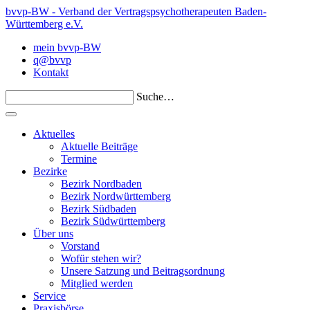
bvvp-BW - Verband der Vertragspsychotherapeuten Baden-
Württemberg e.V.
mein bvvp-BW
q@bvvp
Kontakt
Suche…
Aktuelles
Aktuelle Beiträge
Termine
Bezirke
Bezirk Nordbaden
Bezirk Nordwürttemberg
Bezirk Südbaden
Bezirk Südwürttemberg
Über uns
Vorstand
Wofür stehen wir?
Unsere Satzung und Beitragsordnung
Mitglied werden
Service
Praxisbörse