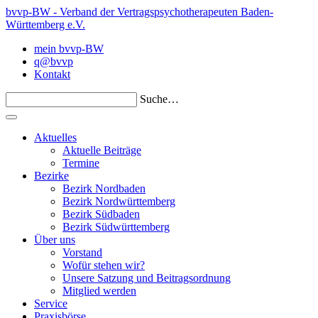
bvvp-BW - Verband der Vertragspsychotherapeuten Baden-
Württemberg e.V.
mein bvvp-BW
q@bvvp
Kontakt
Suche…
Aktuelles
Aktuelle Beiträge
Termine
Bezirke
Bezirk Nordbaden
Bezirk Nordwürttemberg
Bezirk Südbaden
Bezirk Südwürttemberg
Über uns
Vorstand
Wofür stehen wir?
Unsere Satzung und Beitragsordnung
Mitglied werden
Service
Praxisbörse