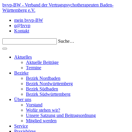
bvvp-BW - Verband der Vertragspsychotherapeuten Baden-
Württemberg e.V.
mein bvvp-BW
q@bvvp
Kontakt
Suche…
Aktuelles
Aktuelle Beiträge
Termine
Bezirke
Bezirk Nordbaden
Bezirk Nordwürttemberg
Bezirk Südbaden
Bezirk Südwürttemberg
Über uns
Vorstand
Wofür stehen wir?
Unsere Satzung und Beitragsordnung
Mitglied werden
Service
Praxisbörse